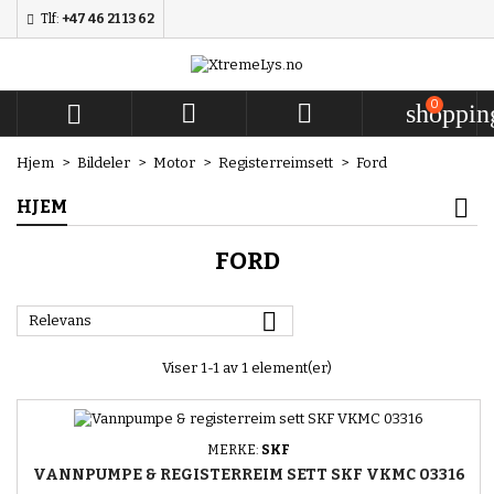
Tlf:
+47 46 21 13 62
Mine ønskelister
((modalTitle))
((title))
Logg inn
((confirmMessage))
Du må være innlogget for å lagre produkter i ønskelisten din
0



shoppin
((label))
add_circle
Opprett ny li
Hjem
Bildeler
Motor
Registerreimsett
Ford
((cancelText))
((cancelText))
((modalDeleteText))
((loginText))
HJEM
((cancelText))
((createText))
FORD

Relevans
Viser 1-1 av 1 element(er)
MERKE:
SKF
VANNPUMPE & REGISTERREIM SETT SKF VKMC 03316