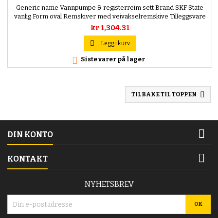
Generic name Vannpumpe & registerreim sett Brand SKF State
vanlig Form oval Remskiver med veivakselremskive Tilleggsvare
/tilleggsinfo med tetning rem med avrundet tannprofil antall
kr 1,304.31
skruer 1 Material vannpumpevingehjul plast Stroppbredde [mm]
25,4 mm Tannantall 141 EAN 7316576060069

Legg i kurv
Produktinformasjon...

Siste varer på lager

TILBAKE TIL TOPPEN

DIN KONTO

KONTAKT
NYHETSBREV